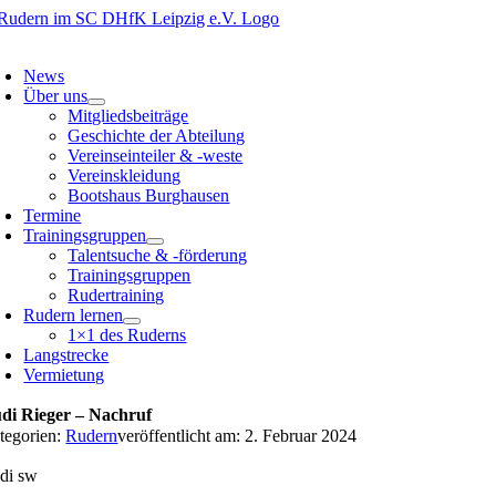
Zum
Inhalt
oggle
springen
avigation
News
Über uns
Mitgliedsbeiträge
Geschichte der Abteilung
Vereinseinteiler & -weste
Vereinskleidung
Bootshaus Burghausen
Termine
Trainingsgruppen
Talentsuche & -förderung
Trainingsgruppen
Rudertraining
Rudern lernen
1×1 des Ruderns
Langstrecke
Vermietung
di Rieger – Nachruf
tegorien:
Rudern
veröffentlicht am: 2. Februar 2024
di sw