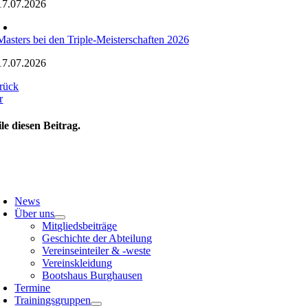
17.07.2026
Masters bei den Triple-Meisterschaften 2026
17.07.2026
rück
r
ile diesen Beitrag.
oggle
avigation
News
Über uns
Mitgliedsbeiträge
Geschichte der Abteilung
Vereinseinteiler & -weste
Vereinskleidung
Bootshaus Burghausen
Termine
Trainingsgruppen