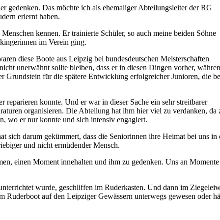
ner gedenken. Das möchte ich als ehemaliger Abteilungsleiter der RG
dern erlernt haben.
aren Menschen kennen. Er trainierte Schüler, so auch meine beiden Söhne
kingerinnen im Verein ging.
 waren diese Boote aus Leipzig bei bundesdeutschen Meisterschaften
icht unerwähnt sollte bleiben, dass er in diesen Dingen vorher, währe
r Grundstein für die spätere Entwicklung erfolgreicher Junioren, die be
 reparieren konnte. Und er war in dieser Sache ein sehr streitbarer
aturen organisieren. Die Abteilung hat ihm hier viel zu verdanken, da 
, wo er nur konnte und sich intensiv engagiert.
hat sich darum gekümmert, dass die Seniorinnen ihre Heimat bei uns in 
riebiger und nicht ermüdender Mensch.
 nehmen, einen Moment innehalten und ihm zu gedenken. Uns an Momente
s unterrichtet wurde, geschliffen im Ruderkasten. Und dann im Ziegelei
nem Ruderboot auf den Leipziger Gewässern unterwegs gewesen oder hä