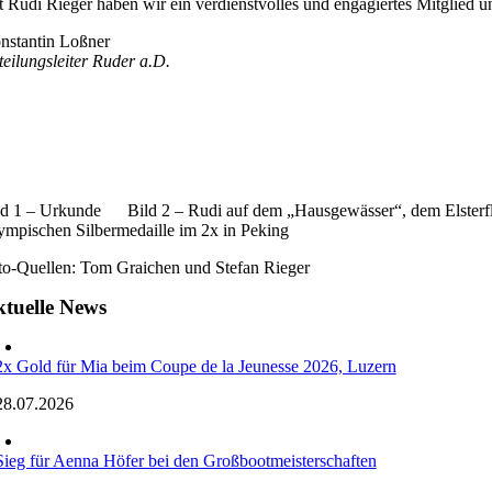
t Rudi Rieger haben wir ein verdienstvolles und engagiertes Mitglied 
nstantin Loßner
teilungsleiter Ruder a.D.
ld 1 – Urkunde Bild 2 – Rudi auf dem „Hausgewässer“, dem Elsterfl
ympischen Silbermedaille im 2x in Peking
to-Quellen: Tom Graichen und Stefan Rieger
tuelle News
2x Gold für Mia beim Coupe de la Jeunesse 2026, Luzern
28.07.2026
Sieg für Aenna Höfer bei den Großbootmeisterschaften