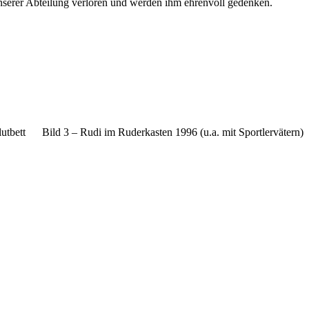
unserer Abteilung verloren und werden ihm ehrenvoll gedenken.
utbett Bild 3 – Rudi im Ruderkasten 1996 (u.a. mit Sportlervätern