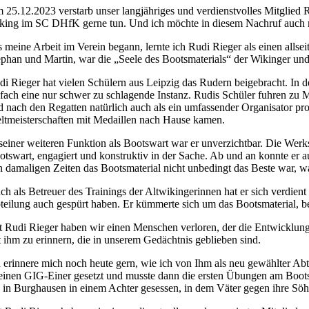
 25.12.2023 verstarb unser langjähriges und verdienstvolles Mitglied 
king im SC DHfK gerne tun. Und ich möchte in diesem Nachruf auch me
s meine Arbeit im Verein begann, lernte ich Rudi Rieger als einen allsei
ephan und Martin, war die „Seele des Bootsmaterials“ der Wikinger un
di Rieger hat vielen Schülern aus Leipzig das Rudern beigebracht. In 
nfach eine nur schwer zu schlagende Instanz. Rudis Schüler fuhren zu 
d nach den Regatten natürlich auch als ein umfassender Organisator prof
ltmeisterschaften mit Medaillen nach Hause kamen.
 seiner weiteren Funktion als Bootswart war er unverzichtbar. Die Werks
otswart, engagiert und konstruktiv in der Sache. Ab und an konnte er a
n damaligen Zeiten das Bootsmaterial nicht unbedingt das Beste war, wa
ch als Betreuer des Trainings der Altwikingerinnen hat er sich verdien
teilung auch gespürt haben. Er kümmerte sich um das Bootsmaterial, b
t Rudi Rieger haben wir einen Menschen verloren, der die Entwicklung
t ihm zu erinnern, die in unserem Gedächtnis geblieben sind.
h erinnere mich noch heute gern, wie ich von Ihm als neu gewählter Abt
 einen GIG-Einer gesetzt und musste dann die ersten Übungen am Boot
e in Burghausen in einem Achter gesessen, in dem Väter gegen ihre Sö