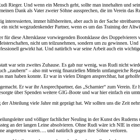
Rudi Rieger. Und wenn ein Mensch geht, sollte man innehalten und sei
inen Dank als Vater zweier Söhne aussprechen, die im Verein das Ru
tig interessierten, immer hilfsbereiten, aber auch in der Sache streitb
d ein nicht wegzudenkender Partner, wenn es um das Training der Altwi
der für diese Altersklasse vorwiegenden Bootsklasse des Doppelvierers
Meisterschaften, nicht um teilzunehmen, sondern um zu gewinnen. Und n
essionell gewirkt hat. Und natürlich war seine Arbeit auch ein wichtige
tatt war sein zweites Zuhause. Es gab nur wenig, was Rudi nicht wieder
uch „zaubern“ – also mit wenig finanziellen Mitteln umfangreiche Repar
s man haben konnte. Er war in vielen Dingen ansprechbar, hat geholfen
t gemacht. Er war ihr Ansprechpartner, das „Scharnier“ zum Verein. Er 
esorgte über Spenden weitere GIG-Boote und war hier einfach ein umt
 der Abteilung viele Jahre mit geprägt hat. Wir sollten uns die Zeit
eilungsleiter und völliger fachlicher Neuling in der Kunst des Rudern
ssteg an der langen Leine absolvieren. Ohne Rudi wäre ich NIE in ei
hne angetreten waren…. und natürlich gegen ihre Söhne verloren.