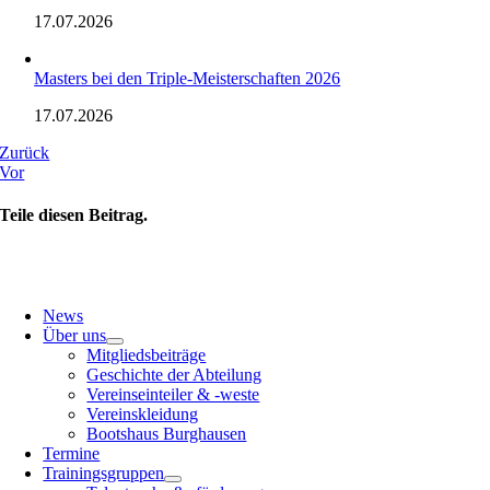
17.07.2026
Masters bei den Triple-Meisterschaften 2026
17.07.2026
Zurück
Vor
Teile diesen Beitrag.
News
Über uns
Mitgliedsbeiträge
Geschichte der Abteilung
Vereinseinteiler & -weste
Vereinskleidung
Bootshaus Burghausen
Termine
Trainingsgruppen