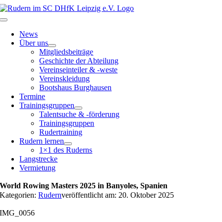
Zum
Inhalt
Toggle
springen
Navigation
News
Über uns
Mitgliedsbeiträge
Geschichte der Abteilung
Vereinseinteiler & -weste
Vereinskleidung
Bootshaus Burghausen
Termine
Trainingsgruppen
Talentsuche & -förderung
Trainingsgruppen
Rudertraining
Rudern lernen
1×1 des Ruderns
Langstrecke
Vermietung
World Rowing Masters 2025 in Banyoles, Spanien
Kategorien:
Rudern
veröffentlicht am: 20. Oktober 2025
IMG_0056