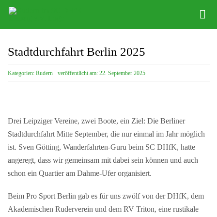
Zum
Tog
Inhalt
Nav
springen
News
Stadtdurchfahrt Berlin 2025
Über uns
Kategorien:
Rudern
veröffentlicht am: 22. September 2025
Termine
Trainingsgruppen
Drei Leipziger Vereine, zwei Boote, ein Ziel: Die Berliner
Rudern lernen
Stadtdurchfahrt Mitte September, die nur einmal im Jahr möglich
ist. Sven Götting, Wanderfahrten-Guru beim SC DHfK, hatte
Langstrecke
angeregt, dass wir gemeinsam mit dabei sein können und auch
schon ein Quartier am Dahme-Ufer organisiert.
Vermietung
Beim Pro Sport Berlin gab es für uns zwölf von der DHfK, dem
Akademischen Ruderverein und dem RV Triton, eine rustikale