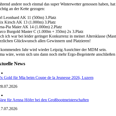
hrend andere noch einmal das super Winterwetter genossen haben, hat ei
chtig an der Kette gezogen:
rl Leonhard AK 11 (500m) 3.Platz
lix Kirsch AK 13 (1.000m) 3.Platz
na-Pia Maier AK 14 (1.000m) 2.Platz
rco Burgold Master C (1.000m + 350m) 2x 3.Platz
ch ich war bei leider geringer Konkurrenz in meiner Altersklasse (Mas
rzlichen Glückwunsch allen Gewinnern und Platzieren!
 kommenden Jahr wird wieder Leipzig Ausrichter der MDM sein.
ima wäre, wenn sich uns dann noch mehr Ergo-Begeisterte anschließe
tuelle News
2x Gold für Mia beim Coupe de la Jeunesse 2026, Luzern
28.07.2026
Sieg für Aenna Höfer bei den Großbootmeisterschaften
17.07.2026