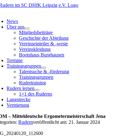
Zum
Inhalt
oggle
springen
avigation
News
Über uns
Mitgliedsbeiträge
Geschichte der Abteilung
Vereinseinteiler & -weste
Vereinskleidung
Bootshaus Burghausen
Termine
Trainingsgruppen
Talentsuche & -förderung
Trainingsgruppen
Rudertraining
Rudern lernen
1×1 des Ruderns
Langstrecke
Vermietung
M – Mitteldeutsche Ergometermeisterschaft Jena
tegorien:
Rudern
veröffentlicht am: 21. Januar 2024
G_20240120_112600