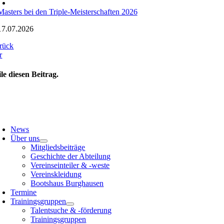
Masters bei den Triple-Meisterschaften 2026
17.07.2026
rück
r
ile diesen Beitrag.
oggle
avigation
News
Über uns
Mitgliedsbeiträge
Geschichte der Abteilung
Vereinseinteiler & -weste
Vereinskleidung
Bootshaus Burghausen
Termine
Trainingsgruppen
Talentsuche & -förderung
Trainingsgruppen