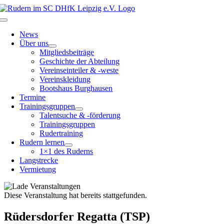
Zum
Inhalt
Toggle
springen
Navigation
News
Über uns
Mitgliedsbeiträge
Geschichte der Abteilung
Vereinseinteiler & -weste
Vereinskleidung
Bootshaus Burghausen
Termine
Trainingsgruppen
Talentsuche & -förderung
Trainingsgruppen
Rudertraining
Rudern lernen
1×1 des Ruderns
Langstrecke
Vermietung
Diese Veranstaltung hat bereits stattgefunden.
Rüdersdorfer Regatta (TSP)