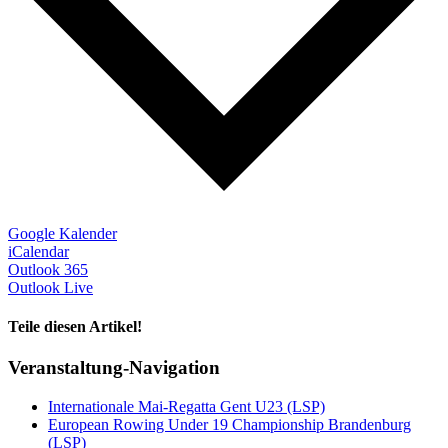
Google Kalender
iCalendar
Outlook 365
Outlook Live
Teile diesen Artikel!
Facebook
X
WhatsApp
Telegram
Veranstaltung-Navigation
Internationale Mai-Regatta Gent U23 (LSP)
European Rowing Under 19 Championship Brandenburg
(LSP)