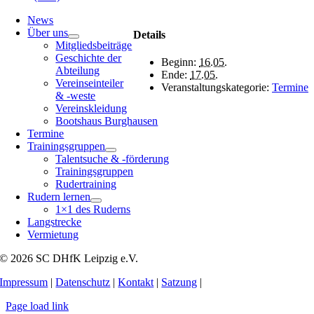
News
Über uns
Details
Mitgliedsbeiträge
Geschichte der
Beginn:
16.05.
Abteilung
Ende:
17.05.
Vereinseinteiler
Veranstaltungskategorie:
Termine
& -weste
Vereinskleidung
Bootshaus Burghausen
Termine
Trainingsgruppen
Talentsuche & -förderung
Trainingsgruppen
Rudertraining
Rudern lernen
1×1 des Ruderns
Langstrecke
Vermietung
© 2026 SC DHfK Leipzig e.V.
Impressum
|
Datenschutz
|
Kontakt
|
Satzung
|
Page load link