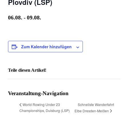
Plovdiv (LSP)
06.08.
-
09.08.
Zum Kalender hinzufügen
Teile diesen Artikel!
Facebook
X
WhatsApp
Telegram
Veranstaltung-Navigation
Schnellste Wanderfahrt
World Rowing Under 23
Championships, Duisburg (LSP)
Elbe Dresden-Meißen