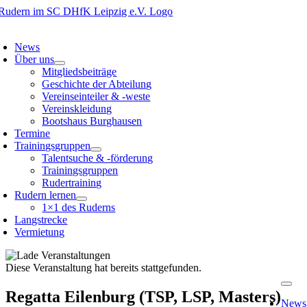
Zum
Inhalt
oggle
springen
avigation
News
Über uns
Mitgliedsbeiträge
Geschichte der Abteilung
Vereinseinteiler & -weste
Vereinskleidung
Bootshaus Burghausen
Termine
Trainingsgruppen
Talentsuche & -förderung
Trainingsgruppen
Rudertraining
Rudern lernen
1×1 des Ruderns
Langstrecke
Vermietung
Diese Veranstaltung hat bereits stattgefunden.
Togg
Regatta Eilenburg (TSP, LSP, Masters)
Navig
News