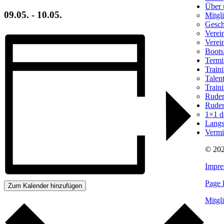
Über 
09.05.
-
10.05.
Mitgl
Gesch
Verein
Verei
Boots
Termi
Train
Talen
Train
Ruder
Ruder
1×1 d
Langs
Vermi
© 202
Impr
Page 
Zum Kalender hinzufügen
Mitgl
Nach