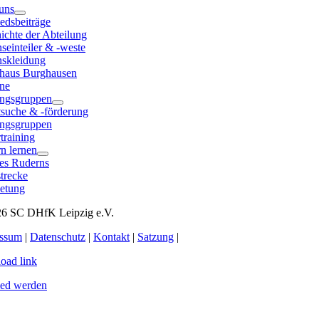
uns
iedsbeiträge
ichte der Abteilung
seinteiler & -weste
nskleidung
haus Burghausen
ne
ingsgruppen
tsuche & -förderung
ingsgruppen
training
n lernen
es Ruderns
trecke
etung
6 SC DHfK Leipzig e.V.
essum
|
Datenschutz
|
Kontakt
|
Satzung
|
load link
ied werden