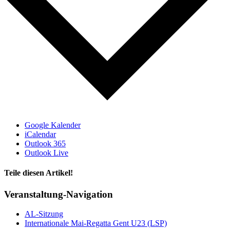
oben
Google Kalender
iCalendar
Outlook 365
Outlook Live
Teile diesen Artikel!
Facebook
X
WhatsApp
Telegram
Veranstaltung-Navigation
AL-Sitzung
Internationale Mai-Regatta Gent U23 (LSP)