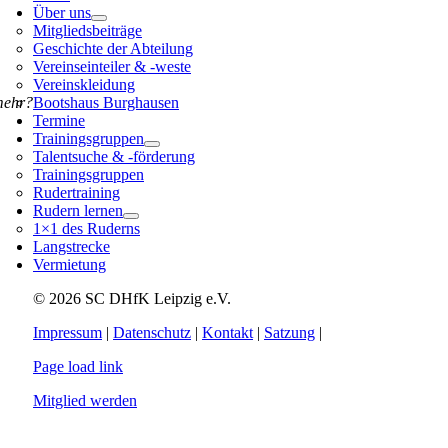
Über uns
Mitgliedsbeiträge
Geschichte der Abteilung
Vereinseinteiler & -weste
Vereinskleidung
mehr?
Bootshaus Burghausen
Termine
Trainingsgruppen
Talentsuche & -förderung
Trainingsgruppen
Rudertraining
Rudern lernen
1×1 des Ruderns
Langstrecke
Vermietung
© 2026 SC DHfK Leipzig e.V.
Impressum
|
Datenschutz
|
Kontakt
|
Satzung
|
Page load link
Mitglied werden
Nach