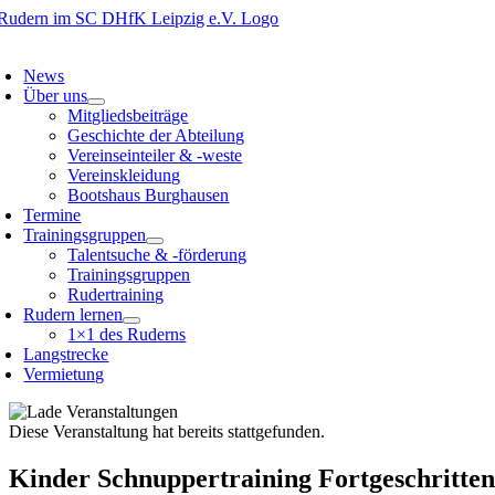
Zum
Inhalt
oggle
springen
avigation
News
Über uns
Mitgliedsbeiträge
Geschichte der Abteilung
Vereinseinteiler & -weste
Vereinskleidung
Bootshaus Burghausen
Termine
Trainingsgruppen
Talentsuche & -förderung
Trainingsgruppen
Rudertraining
Rudern lernen
1×1 des Ruderns
Langstrecke
Vermietung
Diese Veranstaltung hat bereits stattgefunden.
Kinder Schnuppertraining Fortgeschritten