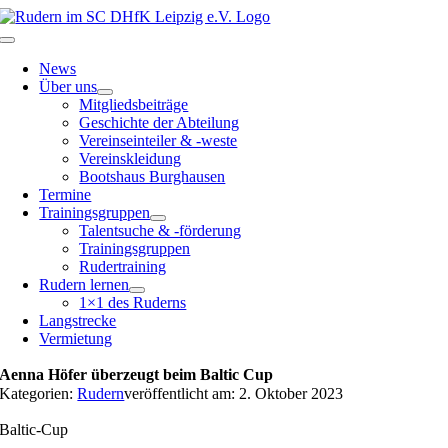
Zum
Inhalt
Toggle
springen
Navigation
News
Über uns
Mitgliedsbeiträge
Geschichte der Abteilung
Vereinseinteiler & -weste
Vereinskleidung
Bootshaus Burghausen
Termine
Trainingsgruppen
Talentsuche & -förderung
Trainingsgruppen
Rudertraining
Rudern lernen
1×1 des Ruderns
Langstrecke
Vermietung
Aenna Höfer überzeugt beim Baltic Cup
Kategorien:
Rudern
veröffentlicht am: 2. Oktober 2023
Baltic-Cup