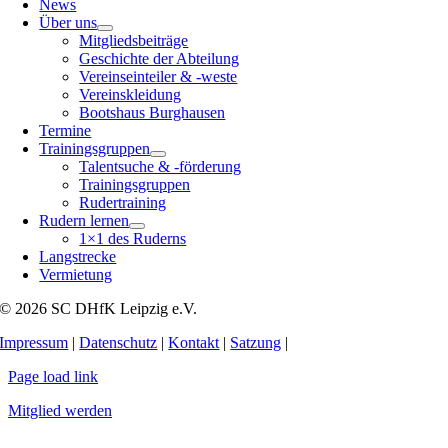
News
Über uns
Mitgliedsbeiträge
Geschichte der Abteilung
Vereinseinteiler & -weste
Vereinskleidung
Bootshaus Burghausen
Termine
Trainingsgruppen
Talentsuche & -förderung
Trainingsgruppen
Rudertraining
Rudern lernen
1×1 des Ruderns
Langstrecke
Vermietung
© 2026 SC DHfK Leipzig e.V.
Impressum
|
Datenschutz
|
Kontakt
|
Satzung
|
Page load link
Mitglied werden
Nach