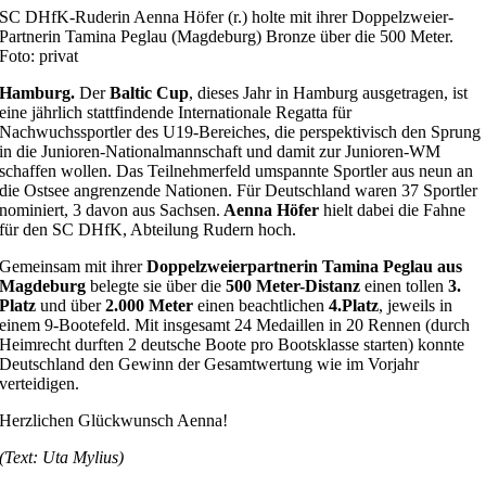
SC DHfK-Ruderin Aenna Höfer (r.) holte mit ihrer Doppelzweier-
Partnerin Tamina Peglau (Magdeburg) Bronze über die 500 Meter.
Foto: privat
Hamburg.
Der
Baltic Cup
, dieses Jahr in Hamburg ausgetragen, ist
eine jährlich stattfindende Internationale Regatta für
Nachwuchssportler des U19-Bereiches, die perspektivisch den Sprung
in die Junioren-Nationalmannschaft und damit zur Junioren-WM
schaffen wollen. Das Teilnehmerfeld umspannte Sportler aus neun an
die Ostsee angrenzende Nationen. Für Deutschland waren 37 Sportler
nominiert, 3 davon aus Sachsen.
Aenna Höfer
hielt dabei die Fahne
für den SC DHfK, Abteilung Rudern hoch.
Gemeinsam mit ihrer
Doppelzweierpartnerin Tamina Peglau aus
Magdeburg
belegte sie über die
500 Meter-Distanz
einen tollen
3.
Platz
und über
2.000 Meter
einen beachtlichen
4.Platz
, jeweils in
einem 9-Bootefeld. Mit insgesamt 24 Medaillen in 20 Rennen (durch
Heimrecht durften 2 deutsche Boote pro Bootsklasse starten) konnte
Deutschland den Gewinn der Gesamtwertung wie im Vorjahr
verteidigen.
Herzlichen Glückwunsch Aenna!
(Text: Uta Mylius)